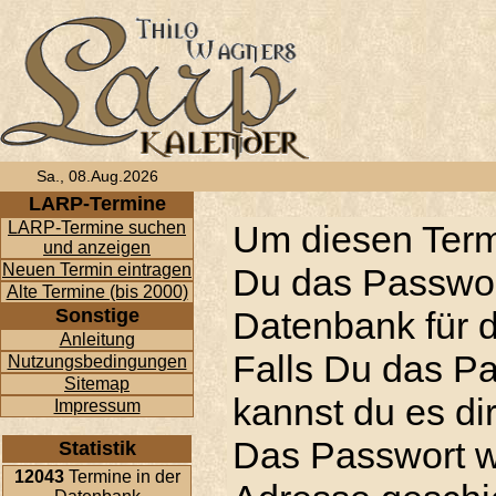
Sa., 08.Aug.2026
LARP-Termine
LARP-Termine suchen
Um diesen Term
und anzeigen
Neuen Termin eintragen
Du das Passwor
Alte Termine (bis 2000)
Sonstige
Datenbank für d
Anleitung
Falls Du das P
Nutzungsbedingungen
Sitemap
kannst du es di
Impressum
Das Passwort w
Statistik
12043
Termine in der