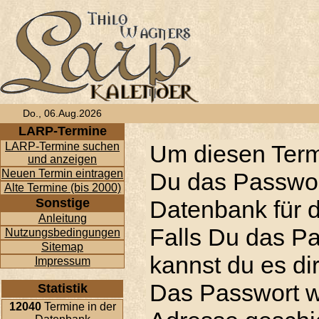
Do., 06.Aug.2026
LARP-Termine
LARP-Termine suchen
Um diesen Term
und anzeigen
Neuen Termin eintragen
Du das Passwor
Alte Termine (bis 2000)
Sonstige
Datenbank für d
Anleitung
Falls Du das P
Nutzungsbedingungen
Sitemap
kannst du es di
Impressum
Das Passwort w
Statistik
12040
Termine in der