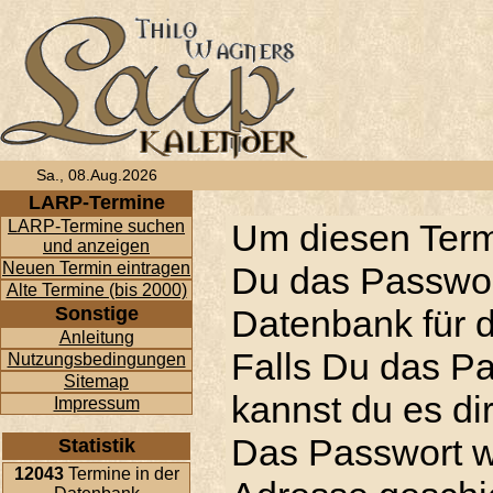
Sa., 08.Aug.2026
LARP-Termine
LARP-Termine suchen
Um diesen Term
und anzeigen
Neuen Termin eintragen
Du das Passwor
Alte Termine (bis 2000)
Sonstige
Datenbank für d
Anleitung
Falls Du das P
Nutzungsbedingungen
Sitemap
kannst du es di
Impressum
Das Passwort w
Statistik
12043
Termine in der