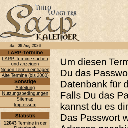
Sa., 08.Aug.2026
LARP-Termine
LARP-Termine suchen
Um diesen Term
und anzeigen
Neuen Termin eintragen
Du das Passwor
Alte Termine (bis 2000)
Sonstige
Datenbank für d
Anleitung
Falls Du das P
Nutzungsbedingungen
Sitemap
kannst du es di
Impressum
Das Passwort w
Statistik
12043
Termine in der