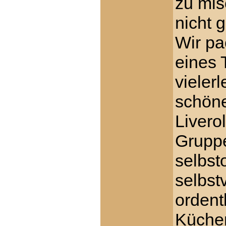
zu mis
nicht 
Wir pa
eines 
vieler
schön
Livero
Gruppe
selbst
selbst
ordent
Küchen