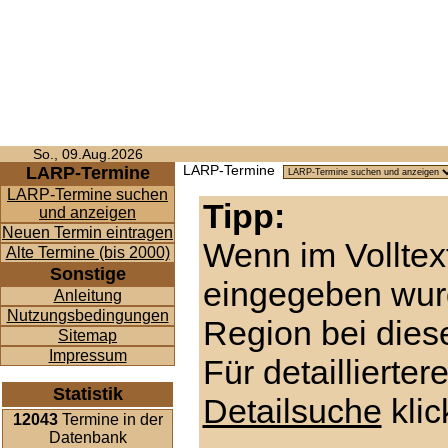
So., 09.Aug.2026
LARP-Termine
LARP-Termine
LARP-Termine suchen
Tipp:
und anzeigen
Neuen Termin eintragen
Wenn im Volltex
Alte Termine (bis 2000)
Sonstige
eingegeben wur
Anleitung
Nutzungsbedingungen
Region bei diese
Sitemap
Impressum
Für detaillierte
Statistik
Detailsuche
klic
12043
Termine in der
Datenbank