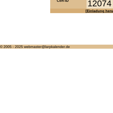
Con-ID
12074
[
Einladung heru
© 2005 - 2025 webmaster@larpkalender.de