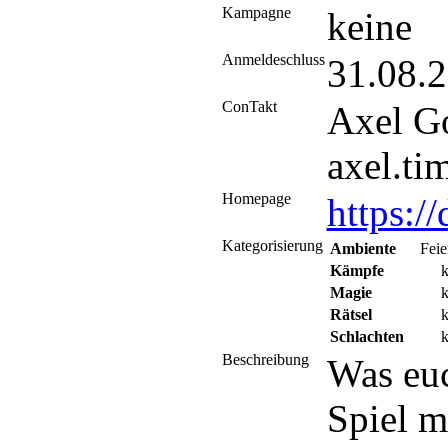
Kampagne
keine
Anmeldeschluss
31.08.
ConTakt
Axel G
axel.ti
Homepage
https:
Kategorisierung
Ambiente
Feie
Kämpfe
k
Magie
k
Rätsel
k
Schlachten
k
Beschreibung
Was euc
Spiel m