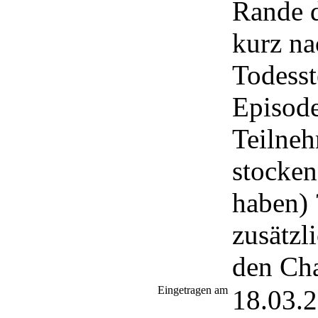
Rande d
kurz na
Todesst
Episode
Teilne
stocken
haben) 
zusätzl
den Cha
Eingetragen am
18.03.