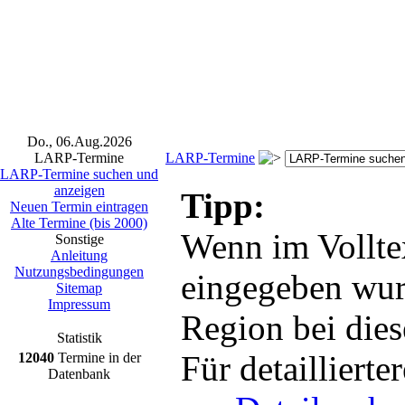
Do., 06.Aug.2026
LARP-Termine
LARP-Termine
LARP-Termine suchen und
anzeigen
Tipp:
Neuen Termin eintragen
Alte Termine (bis 2000)
Wenn im Vollte
Sonstige
Anleitung
Nutzungsbedingungen
eingegeben wur
Sitemap
Impressum
Region bei dies
Statistik
Für detailliert
12040
Termine in der
Datenbank