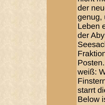
der neu
genug,
Leben 
der Aby
Seesack
Fraktio
Posten.
weiß: W
Finstern
starrt 
Below i