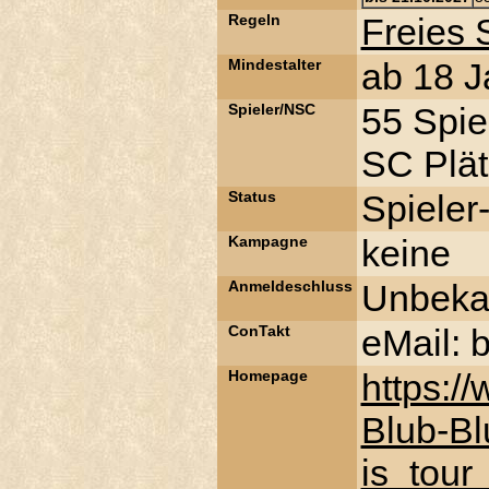
Regeln
Freies 
Mindestalter
ab 18 J
Spieler/NSC
55 Spie
SC Plät
Status
Spieler
Kampagne
keine
Anmeldeschluss
Unbeka
ConTakt
eMail: 
Homepage
https:/
Blub-B
is_tour