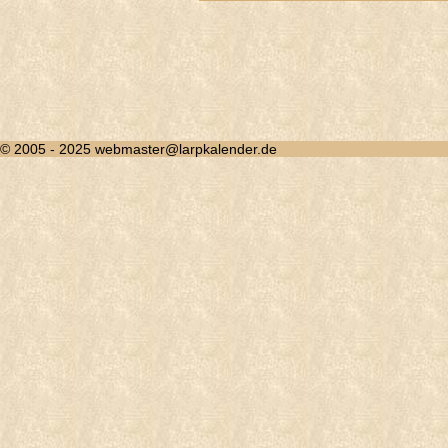
© 2005 - 2025 webmaster@larpkalender.de