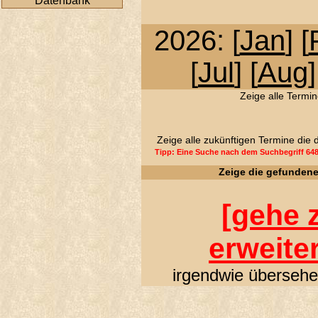
Datenbank
2026: [
Jan
] [
[
Jul
] [
Aug
]
Zeige alle Termin
Zeige alle zukünftigen Termine die
Tipp: Eine Suche nach dem Suchbegriff 64
Zeige die gefunden
[
gehe z
erweite
irgendwie übersehen 