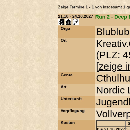
Zeige Termine
1 - 1
von insgesamt
1
ge
21.10 - 24.10.2027
Run 2 - Deep 
Orga
Blublub
Ort
Kreativ
(PLZ: 4
[
zeige i
Genre
Cthulh
Art
Nordic
Unterkunft
Jugend
Verpflegung
Vollver
Kosten
S
bis 21.10.2027
3