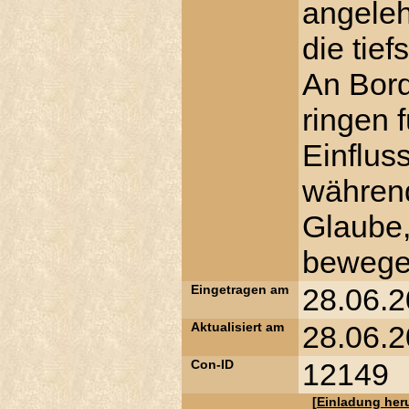
angeleh
die tief
An Bord
ringen 
Einflus
während
Glaube,
bewegen
Eingetragen am
28.06.2
Aktualisiert am
28.06.2
Con-ID
12149
[
Einladung her