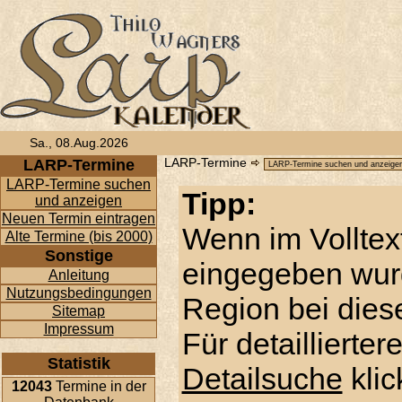
Sa., 08.Aug.2026
LARP-Termine
LARP-Termine
LARP-Termine suchen
Tipp:
und anzeigen
Neuen Termin eintragen
Wenn im Volltex
Alte Termine (bis 2000)
Sonstige
eingegeben wur
Anleitung
Nutzungsbedingungen
Region bei diese
Sitemap
Impressum
Für detaillierte
Statistik
Detailsuche
klic
12043
Termine in der