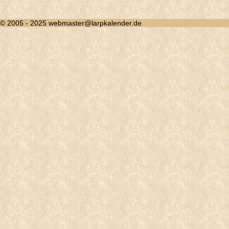
© 2005 - 2025 webmaster@larpkalender.de