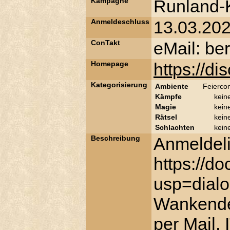
Kampagne
Runland
Anmeldeschluss
13.03.20
ConTakt
eMail: be
Homepage
https://d
Kategorisierung
Ambiente
Feierco
Kämpfe
kein
Magie
kein
Rätsel
kein
Schlachten
kein
Beschreibung
Anmeldeli
https://
usp=dialo
Wankenden
per Mail.