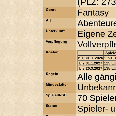
(PLZ: 273
Genre
Fantasy
Art
Abenteur
Unterkunft
Eigene Ze
Verpflegung
Vollverpf
Kosten
Spiele
bis 30.11.2026
115 E
bis 31.1.2027
125 E
bis 20.3.2027
135 E
Regeln
Alle gän
Mindestalter
Unbekann
Spieler/NSC
70 Spiele
Status
Spieler- 