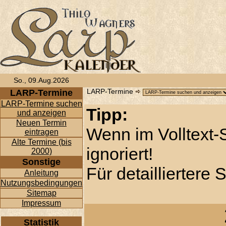
So., 09.Aug.2026
LARP-Termine
LARP-Termine
LARP-Termine suchen
Tipp:
und anzeigen
Neuen Termin
Wenn im Volltext-
eintragen
Alte Termine (bis
ignoriert!
2000)
Sonstige
Für detailliertere
Anleitung
Nutzungsbedingungen
Sitemap
Impressum
Statistik