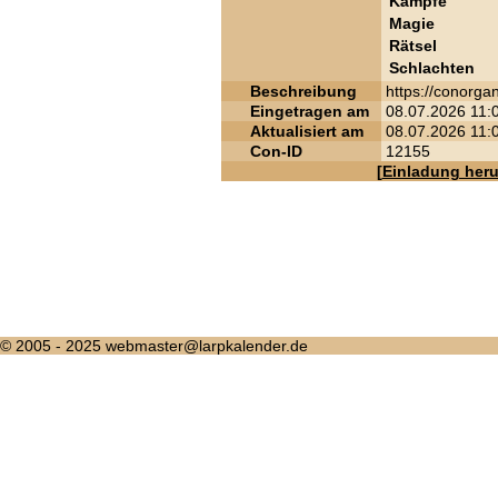
Kämpfe
Magie
Rätsel
Schlachten
Beschreibung
https://conorga
Eingetragen am
08.07.2026 11:
Aktualisiert am
08.07.2026 11:
Con-ID
12155
[
Einladung heru
© 2005 - 2025 webmaster@larpkalender.de