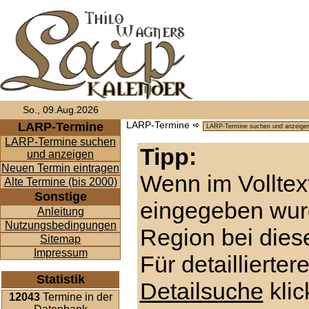
So., 09.Aug.2026
LARP-Termine
LARP-Termine
LARP-Termine suchen
Tipp:
und anzeigen
Neuen Termin eintragen
Wenn im Volltex
Alte Termine (bis 2000)
Sonstige
eingegeben wur
Anleitung
Nutzungsbedingungen
Region bei diese
Sitemap
Impressum
Für detaillierte
Statistik
Detailsuche
klic
12043
Termine in der