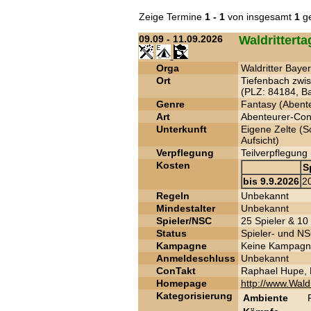
Zeige Termine
1 - 1
von insgesamt
1
ge
09.09 - 11.09.2026
Waldritterta
Orga
Waldritter Baye
Ort
Tiefenbach zwi
(PLZ: 84184, Ba
Genre
Fantasy (Abente
Art
Abenteurer-Con 
Unterkunft
Eigene Zelte (S
Aufsicht)
Verpflegung
Teilverpflegung 
Kosten
S
bis 9.9.2026
2
Regeln
Unbekannt
Mindestalter
Unbekannt
Spieler/NSC
25 Spieler & 10
Status
Spieler- und NS
Kampagne
Keine Kampagne
Anmeldeschluss
Unbekannt
ConTakt
Raphael Hupe, 
Homepage
http://www.Waldr
Kategorisierung
Ambiente