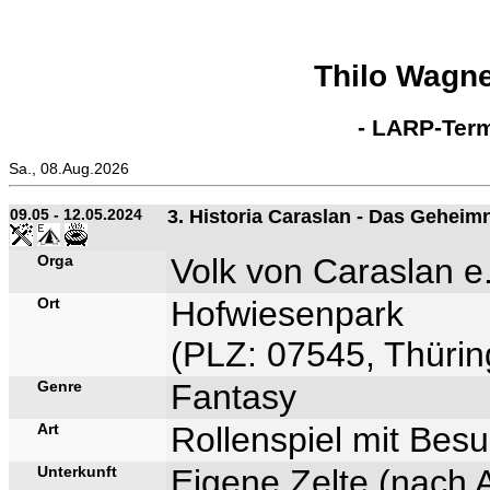
Thilo Wagn
- LARP-Term
Sa., 08.Aug.2026
09.05 - 12.05.2024
3. Historia Caraslan - Das Geheim
Orga
Volk von Caraslan e
Ort
Hofwiesenpark
(PLZ: 07545, Thürin
Genre
Fantasy
Art
Rollenspiel mit Bes
Unterkunft
Eigene Zelte (nach