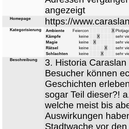
angezeigt
Homepage
https://www.caraslan
Kategorisierung
Ambiente
Feiercon
X
Plotjag
Kämpfe
keine
X
sehr vi
Magie
keine
X
sehr vi
Rätsel
keine
X
sehr vi
Schlachten
keine
X
sehr vi
Beschreibung
3. Historia Caras
Besucher können ech
Geschichten erleben.
sogar Teil dieser?!
welche meist bis ab
Auswirkungen haben
Stadtwache vor den 