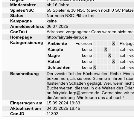
Mindestalter
ab 16 Jahre
Spieler/NSC
65 Spieler & 30 NSC (davon noch 0 SC Plätze
Status
Nur noch NSC-Plätze frei
Kampagne
keine
Anmeldeschluss
06.07.2025
ConTakt
Adressen vergangener Cons werden nicht me
Homepage
http://fairytale-larp.de
Kategorisierung
Ambiente
Feiercon
X
Plotjag
Kämpfe
keine
X
sehr vi
Magie
keine
X
sehr vie
Rätsel
keine
X
sehr vi
Schlachten
keine
X
sehr vi
Beschreibung
Der zweite Teil der Bücherwelten Reihe: Eine
bekommen, als sie eine Stimme in ihren Träu
flüsternden Schatten geplagt. Wer, wenn nich
Bücherwelten, diesmal in die Weiten des Orien
an fairytale-larp@posteo.de. Gerne sind wir b
die Anmeldung. Wir freuen uns auf euch!
Eingetragen am
15.09.2024 19:33
Aktualisiert am
04.03.2025 18:45
Con-ID
11302