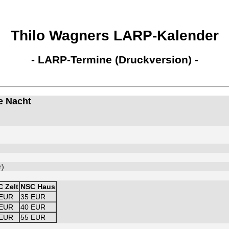
Thilo Wagners LARP-Kalender
- LARP-Termine (Druckversion) -
e Nacht
r)
 Zelt
NSC Haus
 EUR
35 EUR
 EUR
40 EUR
 EUR
55 EUR