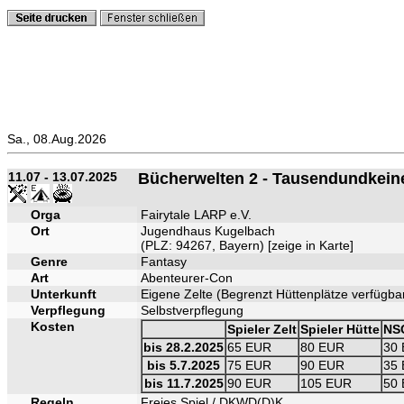
Sa., 08.Aug.2026
11.07 - 13.07.2025
Bücherwelten 2 - Tausendundkein
Orga
Fairytale LARP e.V.
Ort
Jugendhaus Kugelbach
(PLZ: 94267, Bayern) [
zeige in Karte
]
Genre
Fantasy
Art
Abenteurer-Con
Unterkunft
Eigene Zelte (Begrenzt Hüttenplätze verfügba
Verpflegung
Selbstverpflegung
Kosten
Spieler Zelt
Spieler Hütte
NSC
bis 28.2.2025
65 EUR
80 EUR
30
bis 5.7.2025
75 EUR
90 EUR
35
bis 11.7.2025
90 EUR
105 EUR
50
Regeln
Freies Spiel / DKWD(D)K