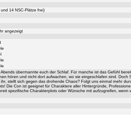
 und 14 NSC-Plätze frei)
hr angezeigt
d
ele
l
ele
ele
s Abends übermannte euch der Schlaf. Für manche ist das Gefühl berei
men hören und nicht dort aufwachen, wo sie eingeschlafen sind. Doch
t ihr, stellt sich gegen das drohende Chaos? Folgt uns einmal mehr du
ts! Die Con ist geeignet für Charaktere aller Hintergründe, Professio
ereit spezifische Charakterplots oder Wünsche mit aufzugreifen, wenn 